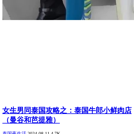
女生男同泰国攻略之：泰国牛郎小鲜肉店
（曼谷和芭提雅）
泰国夜生活
2024-08-11
4.7K