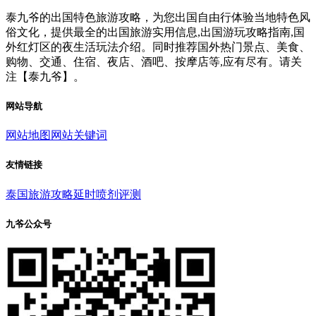
泰九爷的出国特色旅游攻略，为您出国自由行体验当地特色风
俗文化，提供最全的出国旅游实用信息,出国游玩攻略指南,国
外红灯区的夜生活玩法介绍。同时推荐国外热门景点、美食、
购物、交通、住宿、夜店、酒吧、按摩店等,应有尽有。请关
注【泰九爷】。
网站导航
网站地图
网站关键词
友情链接
泰国旅游攻略
延时喷剂评测
九爷公众号