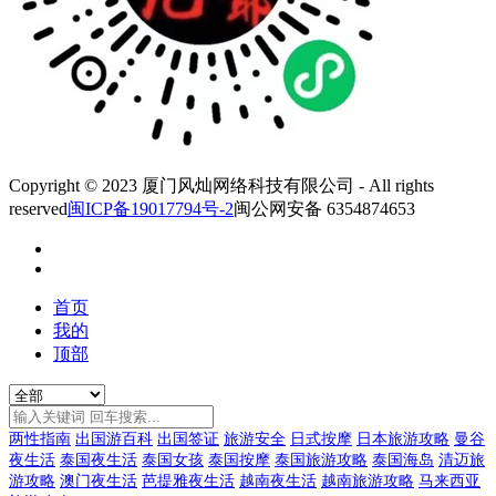
Copyright © 2023 厦门风灿网络科技有限公司 - All rights
reserved
闽ICP备19017794号-2
闽公网安备 6354874653
首页
我的
顶部
两性指南
出国游百科
出国签证
旅游安全
日式按摩
日本旅游攻略
曼谷
夜生活
泰国夜生活
泰国女孩
泰国按摩
泰国旅游攻略
泰国海岛
清迈旅
游攻略
澳门夜生活
芭提雅夜生活
越南夜生活
越南旅游攻略
马来西亚