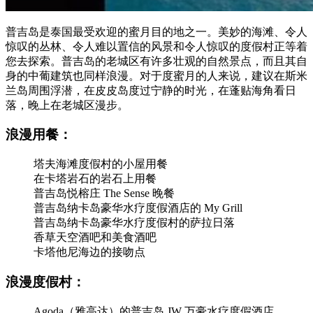
普吉岛是泰国最受欢迎的蜜月目的地之一。美妙的海滩、令人
惊叹的丛林、令人难以置信的风景和令人惊叹的度假村正等着
您去探索。普吉岛的老城区有许多壮观的自然景点，而且其自
身的中葡建筑也同样浪漫。对于度蜜月的人来说，建议在斯米
兰岛周围浮潜，在皮皮岛度过宁静的时光，在蓬贴海角看日
落，晚上在老城区漫步。
浪漫用餐：
塔夫海滩度假村的小屋用餐
在卡塔岩石的岩石上用餐
普吉岛悦榕庄 The Sense 晚餐
普吉岛纳卡岛豪华水疗度假酒店的 My Grill
普吉岛纳卡岛豪华水疗度假村的萨拉日落
香草天空酒吧和美食酒吧
卡塔他尼海边的接吻点
浪漫度假村：
Agoda（雅高达）的普吉岛 JW 万豪水疗度假酒店