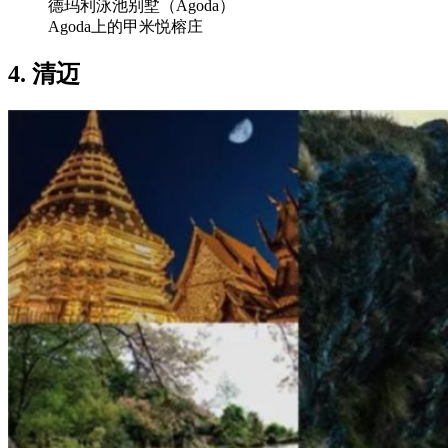
德玛利泳池别墅（Agoda）
Agoda上的甲米悦榕庄
4. 清迈