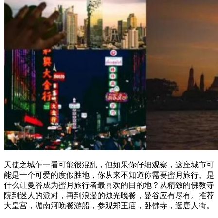
天使之城乍一看可能很混乱，但如果你仔细观察，这座城市可
能是一个可爱的度假胜地，你从来不知道你需要蜜月旅行。是
什么让曼谷成为蜜月旅行者最喜欢的目的地？从精致的佛教寺
院到迷人的派对，再到浪漫的烛光晚餐，曼谷应有尽有。推荐
大皇宫，湄南河晚餐游船，参观郑王庙，卧佛寺，逛唐人街。