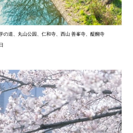
学の道、丸山公园、仁和寺、西山 善峯寺、醍醐寺
1日