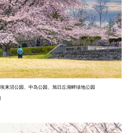
莫埃来沼公园、中岛公园、旭日丘湖畔绿地公园
日