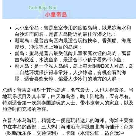
大小皇帝岛：曾是皇室专用的度假岛屿，以果冻海水和
白沙滩而闻名，是普吉岛附近的最佳浮潜之地；
珊瑚岛：是普吉岛区内最适合玩拖拽伞、香蕉船、海底
漫步、冲浪等水上项目的岛屿；
蛋岛：蛋岛是普吉最受低龄儿童家庭欢迎的岛屿，离普
吉岛较近，水浅鱼多，最适合带小孩子看热带小鱼；
蜜月岛：是一个私人岛屿，岛上每天限制200人登岛，岛
上自然环境保护得非常好，人少静谧，有机会看到海
豚，适合喜欢安静，偏爱人少冷门的地方的人群；
总结：普吉岛相对于其他岛屿，名气最大，人也去得最多。当
地玩乐项目及其丰富，白天海岛游，晚上陆地游，应有尽有。
特别适合第一次到泰国游玩的人士、带小孩老人的家庭，以及
旅游时间充裕的游客。
在普吉本岛游玩，精髓之一便是玩转这儿的海滩。海滩主要集
中在本岛的西部，三大热门海滩沿海岸线自北向南铺开：芭东
（吃喝玩乐多，交通便利），卡隆（水清沙细，适合玩冲