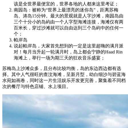
该是全世界最便宜的，世界各地的人都来这里考证；
南园岛：被称为“世界上最漂亮的迷你岛”，距离苏梅
岛、涛岛15分钟。最大的景观就是人字沙滩，南园岛由
三个十分小的岛屿由一个人字型海滩连接，海滩仅有两
百米长，穿过沙滩就可以自由达到三个岛屿中的任何一
个；
帕岸岛
说起帕岸岛，大家首先想到的一定是这里超嗨的满月派
对！每月当升起一轮满月时，岛上都会宁静的Haad Rin
海滩上，举行一场为期三天的狂欢音乐盛宴；
苏梅岛上沙滩众多，且分布比较均衡，岛的东边西边都有选
择。其中人气很旺的查汶海滩，呈新月型，幼白细沙与碧蓝海
水宛如画卷，同时这一片生活娱乐开发更完善，聚集着不同档
次的餐厅与特色店铺、水上项目。