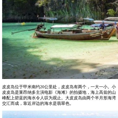
皮皮岛位于甲米南约20公里处，皮皮岛有两个，一大一小。小
皮皮岛是莱昂纳多主演电影《海滩》的拍摄地，海上高耸的山
峰配上碧蓝的海水令人叹为观止。大皮皮岛由两个半月形海湾
交汇而成，靠近岸边的海水是翡翠色。