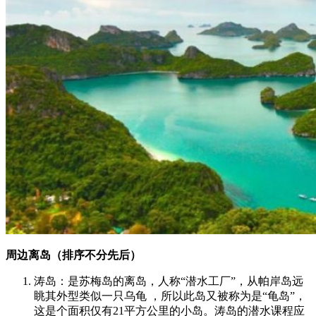
周边离岛（排序不分先后）
涛岛：是苏梅岛的离岛，人称“潜水工厂”，从帕岸岛远
眺其外型类似一只乌龟 ，所以此岛又被称为是“龟岛”，
这是个面积仅有21平方公里的小岛。涛岛的潜水课程应