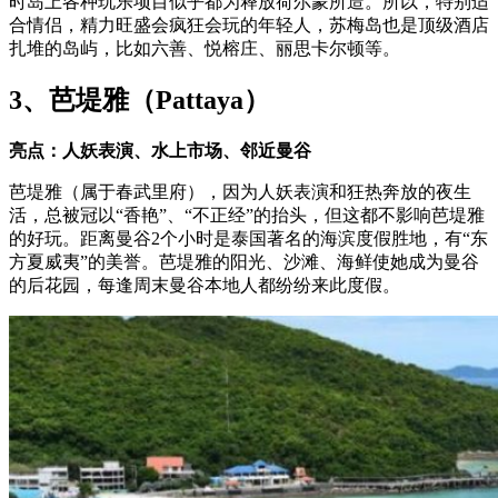
时岛上各种玩乐项目似乎都为释放荷尔蒙所造。所以，特别适
合情侣，精力旺盛会疯狂会玩的年轻人，苏梅岛也是顶级酒店
扎堆的岛屿，比如六善、悦榕庄、丽思卡尔顿等。
3、芭堤雅（Pattaya）
亮点：人妖表演、水上市场、邻近曼谷
芭堤雅（属于春武里府），因为人妖表演和狂热奔放的夜生
活，总被冠以“香艳”、“不正经”的抬头，但这都不影响芭堤雅
的好玩。距离曼谷2个小时是泰国著名的海滨度假胜地，有“东
方夏威夷”的美誉。芭堤雅的阳光、沙滩、海鲜使她成为曼谷
的后花园，每逢周末曼谷本地人都纷纷来此度假。