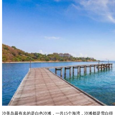
沙美岛最有名的是白色沙滩，一共15个海湾，沙滩都是雪白得