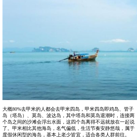
大概80%去甲米的人都会去甲米四岛，甲米四岛即鸡岛、管子
岛（塔岛）、莫岛、波达岛，其中塔岛和莫岛退潮时，连接两
个岛之间的沙滩会浮出水面，这四个岛离得不远就放在一起说
了。甲米相比其他海岛，名气偏低，生活节奏安静悠哉，属于
度假休闲型的海岛，基本上老少皆宜，适合各类人群前往。