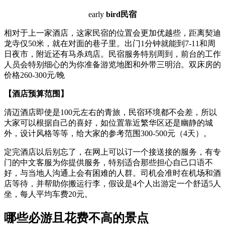
early
bird民宿
相对于上一家酒店，这家民宿的位置会更加优越些，距离契迪
龙寺仅50米，就在对面的巷子里。出门1分钟就能到7-11和周
日夜市，附近还有马杀鸡店。民宿服务特别周到，前台的工作
人员会特别细心的为你准备游览地图和外带三明治。双床房的
价格260-300元/晚
【酒店预算范围】
清迈酒店即使是100元左右的青旅，民宿环境都不会差，所以
大家可以根据自己的喜好，如位置靠近繁华区还是幽静的城
外，设计风格等等，给大家的参考范围300-500元（4天）。
定完酒店以后别忘了，在网上可以订一个接送接的服务，有专
门的中文客服为你提供服务，特别适合那些担心自己口语不
好，与当地人沟通上会有困难的人群。司机会准时在机场和酒
店等待，并帮助你搬运行李，假设是4个人出游定一个舒适5人
坐，每人平均车费20元。
哪些必游且花费不高的景点