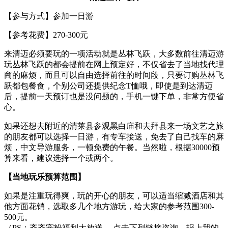
【参与方式】参加一日游
【参考花费】270-300元
来清迈必须要玩的一项活动就是丛林飞跃，大多数前往清迈游
玩丛林飞跃的都会提前在网上预定好，不仅省去了当地找代理
商的麻烦，而且可以自由选择前往的时间段，只要订购丛林飞
跃都包餐食，个别公司还提供纪念T恤哦，即使是到达清迈
后，提前一天预订也是没问题的，手机一键下单，非常方便省
心。
如果还想去附近的清莱县参观黑白庙和去拜县来一场文艺之旅
的朋友都可以选择一日游，有专车接送，免去了自己找车的麻
烦，中文导游服务，一顿免费的午餐。当然啦，根据30000预
算来看，建议选择一个或两个。
【当地玩乐预算范围】
如果是注重玩得爽，玩的开心的朋友，可以适当缩减酒店和其
他方面花销，选取多几个地方游玩，给大家的参考范围300-
500元。
（PS：齐齐宠粉福利大放送， 点击下列链接咨询，报上我的