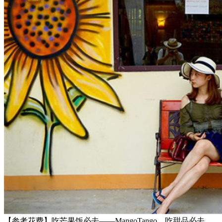
【参考花费】吃芒果饭必去——MangoTango，吃甜品必去