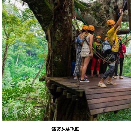
清迈丛林飞跃