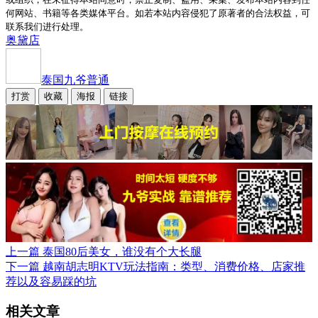
何网站、书籍等各类媒体平台。如若本站内容侵犯了原著者的合法权益，可
联系我们进行处理。
奥黛店
泰国九爷
普通
打赏
收藏
海报
链接
上一篇
泰国80后美女，谁没有个大长腿
下一篇
越南胡志明KTV玩法指南：类型、消费价格、店家推
荐以及容易踩的坑
相关文章