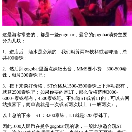
这是游客常去的，都是一些gogobar，曼谷的gogobar消费主要
分为几块：
1、进店后，酒水是必须的，我们就算两杯饮料或者啤酒，总
共400泰铢；
2、然后到gogobar里面点妹纸出台，MMS要小费，300-500泰
铢，就算300泰铢吧；
3、接下来谈好价格，ST价格从1500-3500泰铢上下浮动都有，
就算2500泰铢吧；如果你要的是LT，那么价格范围3000-
6000+泰铢都有，4500泰铢吧。不知道ST或者LT的，可以去网
站搜索下，简单说就是一次或者两次以上（一般两次）。
以上总的下来，ST：3200泰铢，LT就是5200泰铢了。
因此1000人民币在曼谷gogobar玩的话，一般比较适合玩ST