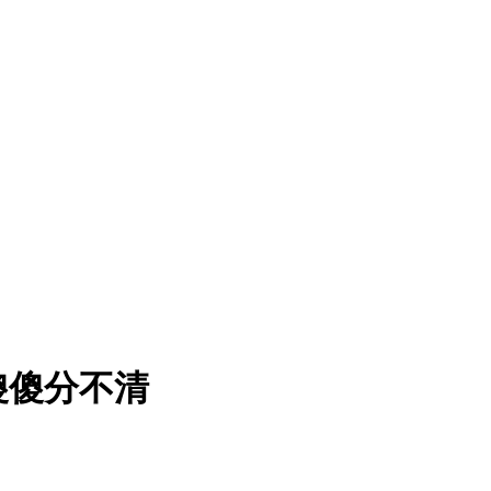
傻傻分不清