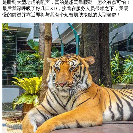
是听到大型老虎的吼声，真的是想骂靠腰勒，怎么有点可怕！
最后我深呼吸了好几口XD，接着在服务人员带领之下，我缓
慢的前进并靠近即将与我有个短暂肌肤接触的大型老虎！