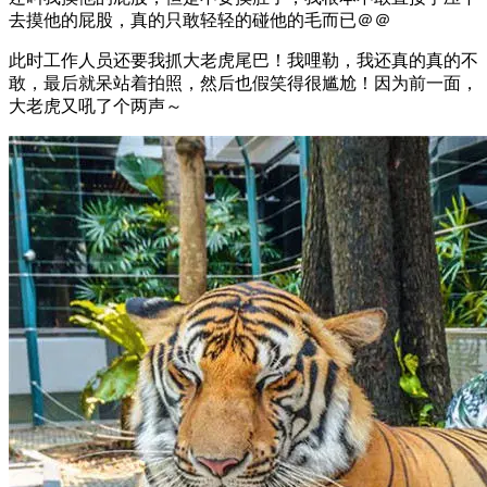
去摸他的屁股，真的只敢轻轻的碰他的毛而已＠＠
此时工作人员还要我抓大老虎尾巴！我哩勒，我还真的真的不
敢，最后就呆站着拍照，然后也假笑得很尴尬！因为前一面，
大老虎又吼了个两声～