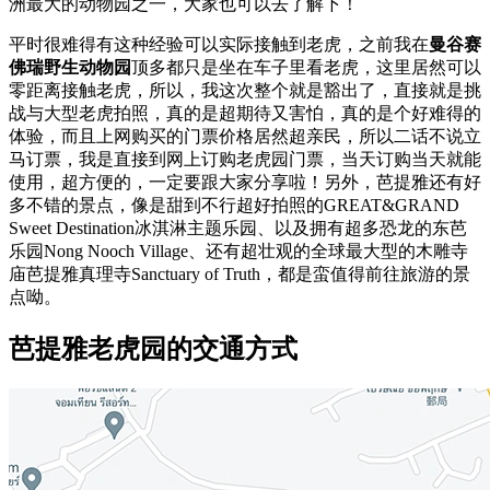
洲最大的动物园之一，大家也可以去了解下！
平时很难得有这种经验可以实际接触到老虎，之前我在
曼谷赛
佛瑞野生动物园
顶多都只是坐在车子里看老虎，这里居然可以
零距离接触老虎，所以，我这次整个就是豁出了，直接就是挑
战与大型老虎拍照，真的是超期待又害怕，真的是个好难得的
体验，而且上网购买的门票价格居然超亲民，所以二话不说立
马订票，我是直接到网上订购老虎园门票，当天订购当天就能
使用，超方便的，一定要跟大家分享啦！另外，芭提雅还有好
多不错的景点，像是甜到不行超好拍照的GREAT&GRAND
Sweet Destination冰淇淋主题乐园、以及拥有超多恐龙的东芭
乐园Nong Nooch Village、还有超壮观的全球最大型的木雕寺
庙芭提雅真理寺Sanctuary of Truth，都是蛮值得前往旅游的景
点呦。
芭提雅老虎园的交通方式